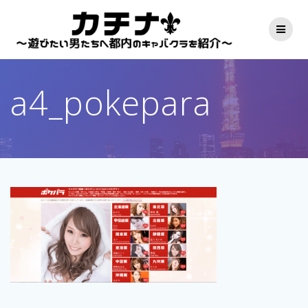
コ
ン
テ
ン
ツ
へ
a4_pokepara
ス
キ
ッ
プ