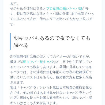
ます。
そのため全体的に見ると
プロ意識の高いキャバ嬢
が多
く、特に有名店になるとキャバ嬢の仕事1本で本気でやっ
ているという方が、他のエリアと比べてもかなり多いで
す。
朝キャバもあるので夜でなくても
遊べる
新宿歌舞伎町は夜の街としてのイメージが強いですが、
最近では
朝キャバ・昼キャバ
など、日中から営業してい
るキャバクラも数多くあります。昼間に営業しているキ
ャバクラは、その近辺に住む年配の方や夜の歌舞伎町で
働いていたホストはもちろん、観光客の方も数多く来店
されます。
実は「キャバクラ」というお店は日本独自の接待文化な
んです。他の国ではあまり見かけないキャバクラという
お店に興味を持った外国人観光客からも、朝キャバ・昼
キャバはとても人気があります。