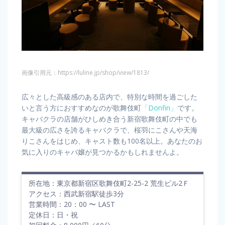
画像引用元：https://luline.jp/shop/view/1813/
広々とした高級感のある店内で、特別な時間を過ごした
いと言う方におすすめなのが歌舞伎町
「Donfin」
です。
キャバクラの店舗がひしめき合う新宿歌舞伎町の中でも
最大級の広さを誇るキャバクラで、桜羽にこさんや天海
りこさんをはじめ、キャスト数も100名以上。あなたのお
気に入りのキャバ嬢が見つかるかもしれませんよ。
所在地：東京都新宿区歌舞伎町2-25-2 荒生ビル2Ｆ
アクセス：西武新宿駅徒歩3分
営業時間：20：00 〜 LAST
定休日：日・祝