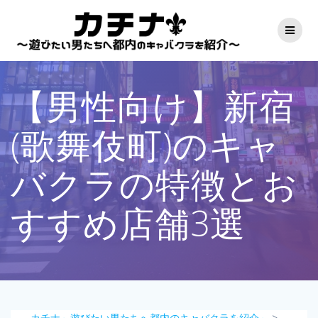
コ
ン
テ
ン
ツ
へ
【男性向け】新宿
ス
キ
ッ
(歌舞伎町)のキャ
プ
バクラの特徴とお
すすめ店舗3選
カチナ～遊びたい男たちへ都内のキャバクラを紹介～
>