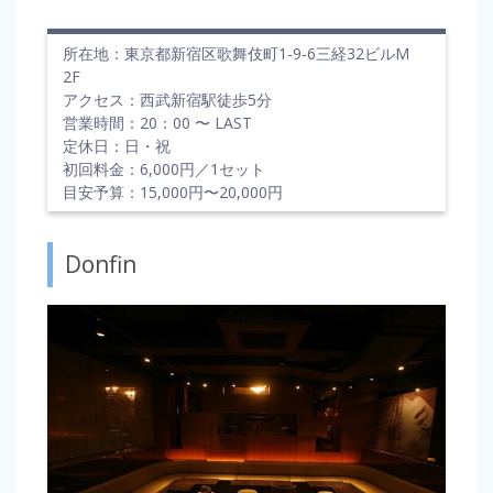
所在地：東京都新宿区歌舞伎町1-9-6三経32ビルM
2F
アクセス：西武新宿駅徒歩5分
営業時間：20：00 〜 LAST
定休日：日・祝
初回料金：6,000円／1セット
目安予算：15,000円〜20,000円
Donfin