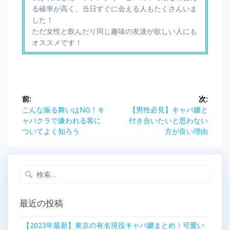
る確率が高く、当日すぐに会える人もたくさんいま
した！
ただ女性と飲んだり同じ趣味の友達が欲しい人にも
オススメです！
投
前:
次:
稿
前
次
こんな振る舞いはNG！キ
【男性必見】キャバ嬢と
の
の
ャバクラで嫌われる客に
付き合いたいと思わない
ナ
記
記
ついてよく知ろう
方が良い理由
事:
事:
ビ
検
ゲ
索:
ー
最近の投稿
シ
【2023年最新】東京の有名現役キャバ嬢まとめ！可愛い