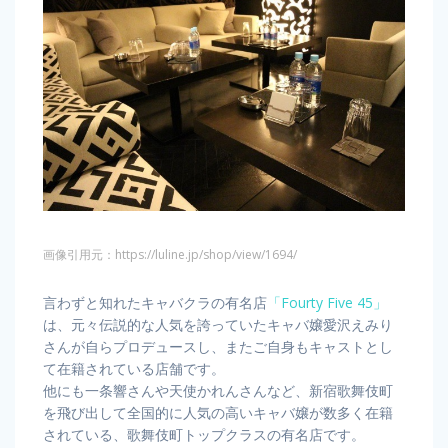
画像引用元：https://luline.jp/shop/view/1694/
言わずと知れたキャバクラの有名店
「Fourty Five 45」
は、元々伝説的な人気を誇っていたキャバ嬢愛沢えみり
さんが自らプロデュースし、またご自身もキャストとし
て在籍されている店舗です。
他にも一条響さんや天使かれんさんなど、新宿歌舞伎町
を飛び出して全国的に人気の高いキャバ嬢が数多く在籍
されている、歌舞伎町トップクラスの有名店です。