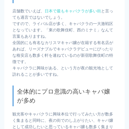
店舗数でいえば、
日本で最もキャバクラが多い街
と言っ
ても過言ではないでしょう。
ですので、ライバル店が多く、キャバクラの一大激戦区
となっています。「東の歌舞伎町、西のミナミ」なんて
言葉もありますね。
全国的にも有名なカリスマキャバ嬢が在籍する有名店が
あれば、リーズナブルでキャバクラデビューにぴったり
な格安店も数多く軒を連ねているのが新宿歌舞伎町の特
徴です。
キャバクラに興味がある、という方が夜の観光地として
訪れることが多いですね。
全体的にプロ意識の高いキャバ嬢
が多め
観光客やキャバクラに興味本位で行ってみたい方が数多
く集まると同時に、夜の街でのし上がりたい、キャバ嬢
として成功したいと思っているキャバ嬢も数多く集まり