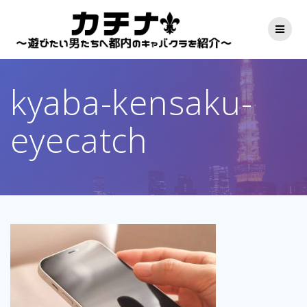
コ
ン
テ
ン
ツ
へ
kyaba-kensaku-
ス
キ
ッ
eyecatch
プ