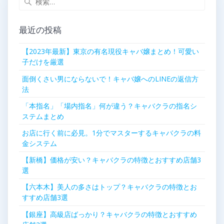
ゲ
索:
ー
最近の投稿
シ
【2023年最新】東京の有名現役キャバ嬢まとめ！可愛い
子だけを厳選
ョ
面倒くさい男にならないで！キャバ嬢へのLINEの返信方
ン
法
「本指名」「場内指名」何が違う？キャバクラの指名シ
ステムまとめ
お店に行く前に必見。1分でマスターするキャバクラの料
金システム
【新橋】価格が安い？キャバクラの特徴とおすすめ店舗3
選
【六本木】美人の多さはトップ？キャバクラの特徴とお
すすめ店舗3選
【銀座】高級店ばっかり？キャバクラの特徴とおすすめ