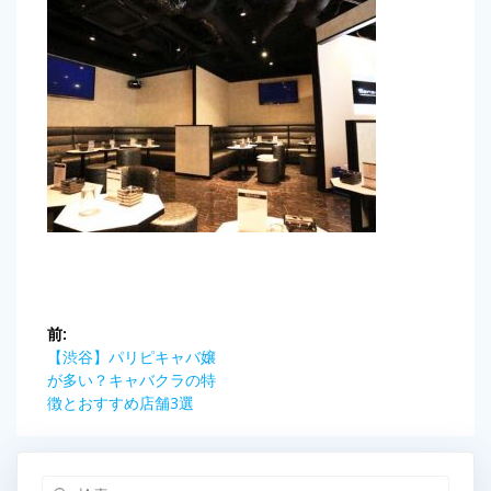
投
前:
稿
前
【渋谷】パリピキャバ嬢
の
が多い？キャバクラの特
ナ
記
徴とおすすめ店舗3選
事:
ビ
検