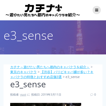
コ
ン
テ
ン
ツ
へ
e3_sense
ス
キ
ッ
プ
カチナ～遊びたい男たちへ都内のキャバクラを紹介～
>
東京のキャバクラ
>
【渋谷】パリピキャバ嬢が多い？キ
ャバクラの特徴とおすすめ店舗3選
>
e3_sense
e3_sense
投稿者:
yuuji
に
投稿日: 2019年3月11日
0