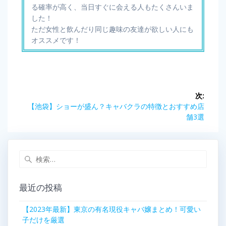
る確率が高く、当日すぐに会える人もたくさんいま
した！
ただ女性と飲んだり同じ趣味の友達が欲しい人にも
オススメです！
投
次:
稿
次
【池袋】ショーが盛ん？キャバクラの特徴とおすすめ店
の
舗3選
ナ
記
事:
ビ
検
索:
ゲ
最近の投稿
ー
【2023年最新】東京の有名現役キャバ嬢まとめ！可愛い
シ
子だけを厳選