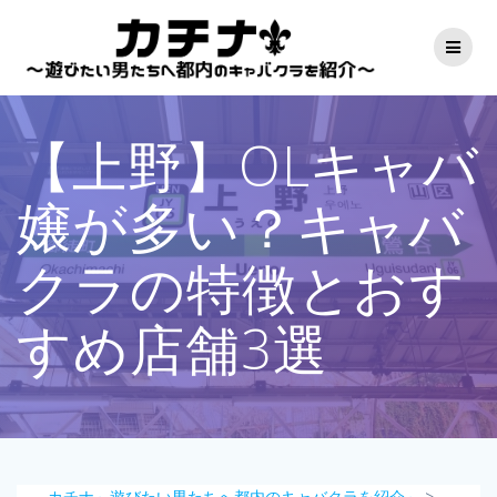
コ
ン
テ
ン
ツ
へ
【上野】OLキャバ
ス
キ
ッ
嬢が多い？キャバ
プ
クラの特徴とおす
すめ店舗3選
カチナ～遊びたい男たちへ都内のキャバクラを紹介～
>