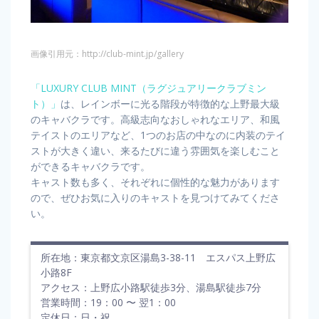
画像引用元：http://club-mint.jp/gallery
「LUXURY CLUB MINT（ラグジュアリークラブミン
ト）」
は、レインボーに光る階段が特徴的な上野最大級
のキャバクラです。高級志向なおしゃれなエリア、和風
テイストのエリアなど、1つのお店の中なのに内装のテイ
ストが大きく違い、来るたびに違う雰囲気を楽しむこと
ができるキャバクラです。
キャスト数も多く、それぞれに個性的な魅力があります
ので、ぜひお気に入りのキャストを見つけてみてくださ
い。
所在地：東京都文京区湯島3-38-11 エスパス上野広
小路8F
アクセス：上野広小路駅徒歩3分、湯島駅徒歩7分
営業時間：19：00 〜 翌1：00
定休日：日・祝