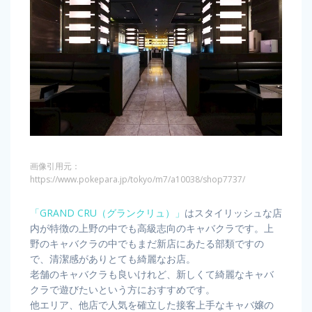
画像引用元：
https://www.pokepara.jp/tokyo/m7/a10038/shop7737/
「GRAND CRU（グランクリュ）」
はスタイリッシュな店
内が特徴の上野の中でも高級志向のキャバクラです。上
野のキャバクラの中でもまだ新店にあたる部類ですの
で、清潔感がありとても綺麗なお店。
老舗のキャバクラも良いけれど、新しくて綺麗なキャバ
クラで遊びたいという方におすすめです。
他エリア、他店で人気を確立した接客上手なキャバ嬢の