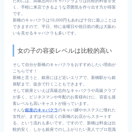
ためには、高級志向のキャバクラよりは比較的料金を安
く、手軽に来店できるような雰囲気を作り出す方が得策
です。
新橋のキャバクラは10,000円もあれば十分に遊ぶことは
できますので、平日、特に金曜日や祝日前の夜は大賑わ
いを見せるキャバクラも多いです。
女の子の容姿レベルは比較的高い
そして自分が新橋のキャバクラをおすすめしたい理由が
こちらです！
新橋と言うと、銀座にほど近いエリアで、新橋駅から銀
座駅まで、徒歩で行くこともできます。
そして銀座といえば高級志向なキャバクラや高級クラブ
が多く、ビジネスマンや年配のお客様向けに、容姿も接
客レベルも高いキャストが揃っています。
そんな
銀座のキャバクラ
のキャバ嬢やホステスに憧れた
女性が、まずはその近くの新橋のお店からスタートす
る、という流れも多いです。ですので、新橋は料金は比
較的安く、しかも銀座でのし上がりたい美人でプロ意識