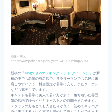
画像引用元：
https://www.pokepara.jp/tokyo/m2/a10023/shop2780/
新橋の
「King&Queen（キング アンド クイーン）」
は新
橋の中でも老舗の有名店で、サラリーマンでも気軽に来
店しやすいよう、料金設定が非常に安く、またクーポン
なども充実しています。
キャストも非常に美人で若い方が多く、落ち着いた雰囲
気の店内でゆっくりとキャストとの時間を過ごせます。
スタッフの方もとても人当たりが良く、初めてキャバク
ラに来店するという方でも安心して遊ぶことができます