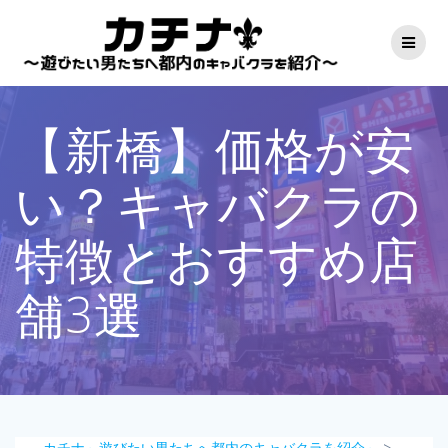
コ
ン
テ
ン
ツ
へ
【新橋】価格が安
ス
キ
ッ
い？キャバクラの
プ
特徴とおすすめ店
舗3選
カチナ～遊びたい男たちへ都内のキャバクラを紹介～
>