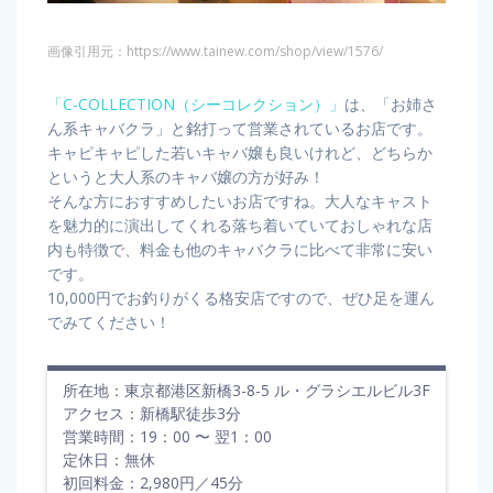
画像引用元：https://www.tainew.com/shop/view/1576/
「C-COLLECTION（シーコレクション）」
は、「お姉さ
ん系キャバクラ」と銘打って営業されているお店です。
キャピキャピした若いキャバ嬢も良いけれど、どちらか
というと大人系のキャバ嬢の方が好み！
そんな方におすすめしたいお店ですね。大人なキャスト
を魅力的に演出してくれる落ち着いていておしゃれな店
内も特徴で、料金も他のキャバクラに比べて非常に安い
です。
10,000円でお釣りがくる格安店ですので、ぜひ足を運ん
でみてください！
所在地：東京都港区新橋3-8-5 ル・グラシエルビル3F
アクセス：新橋駅徒歩3分
営業時間：19：00 〜 翌1：00
定休日：無休
初回料金：2,980円／45分