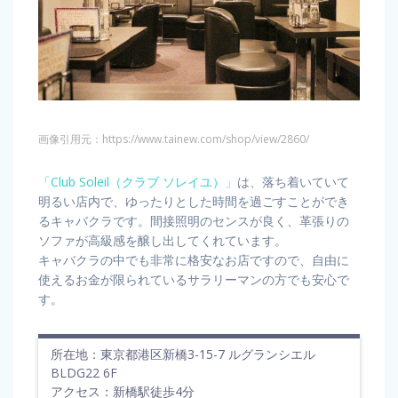
画像引用元：https://www.tainew.com/shop/view/2860/
「Club Soleil（クラブ ソレイユ）」
は、落ち着いていて
明るい店内で、ゆったりとした時間を過ごすことができ
るキャバクラです。間接照明のセンスが良く、革張りの
ソファが高級感を醸し出してくれています。
キャバクラの中でも非常に格安なお店ですので、自由に
使えるお金が限られているサラリーマンの方でも安心で
す。
所在地：東京都港区新橋3-15-7 ルグランシエル
BLDG22 6F
アクセス：新橋駅徒歩4分