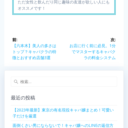
ただ女性と飲んだり同じ趣味の友達が欲しい人にも
オススメです！
投
前:
次:
稿
前
次
【六本木】美人の多さは
お店に行く前に必見。1分
の
の
トップ？キャバクラの特
でマスターするキャバク
ナ
記
記
徴とおすすめ店舗3選
ラの料金システム
事:
事:
ビ
検
ゲ
索:
ー
最近の投稿
シ
【2023年最新】東京の有名現役キャバ嬢まとめ！可愛い
子だけを厳選
ョ
面倒くさい男にならないで！キャバ嬢へのLINEの返信方